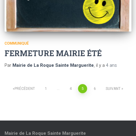
COMMUNIQUÉ
FERMETURE MAIRIE ÉTÉ
Par
Mairie de La Roque Sainte Marguerite
, il y a
4 ans
PRÉCÉDENT
1
…
4
5
6
SUIVANT
Mairie de La Roque
Sainte Marguerite