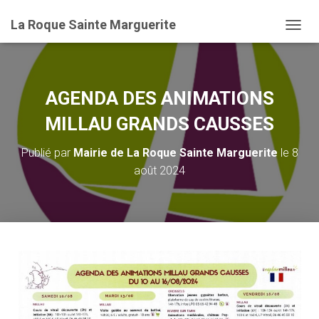
La Roque Sainte Marguerite
D
É
P
L
I
AGENDA DES ANIMATIONS
E
R
MILLAU GRANDS CAUSSES
L
A
Publié par
Mairie de La Roque Sainte Marguerite
le
8
N
août 2024
A
V
I
G
A
T
I
O
N