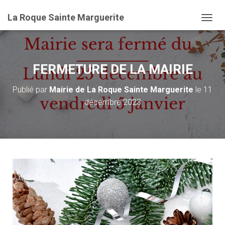
La Roque Sainte Marguerite
D
É
P
L
I
FERMETURE DE LA MAIRIE
E
R
Publié par
Mairie de La Roque Sainte Marguerite
le
11
L
décembre 2023
A
N
A
V
I
G
A
T
I
O
N